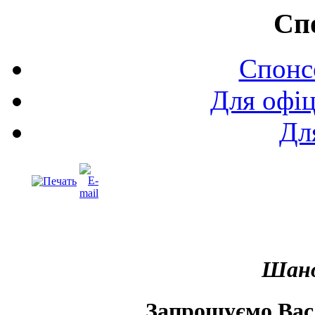
Сп
Спонс
Для офіц
Дл
Шано
Запрошуємо Вас 