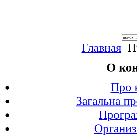
Главная
Пр
О ко
Про 
Загальна пр
Програ
Организ