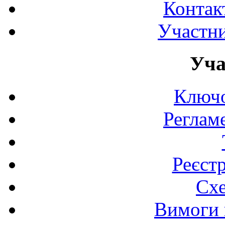
Контак
Участни
Уча
Ключо
Реглам
Реєст
Схе
Вимоги 