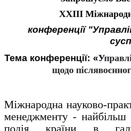
X
ХІІІ Міжнародн
конференції "Управл
сусп
Т
ема конференції: «
У
правл
щодо післявоєнног
Міжнародна науково-практ
менеджменту - найбільш 
подія країни в галу