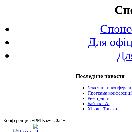
Сп
Спонс
Для офіц
Дл
Последние новости
Участники конференц
Програма конференці
Реєстрація
Бабаєв І.А.
Хіроші Танака
Конференция «PM Kiev '2024»