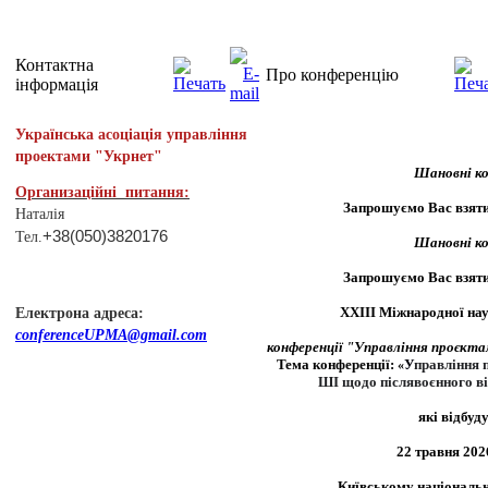
Контактна
Про конференцiю
інформація
Українська асоціація управління
проектами "Укрнет"
Шановні ко
Организаційні питання:
Запрошуємо Вас взяти
Наталія
+38(050)3820176
Тел.
3
24 57. 4
Шановні ко
Запрошуємо Вас взяти
X
ХІІІ Міжнародної на
Електрона адреса:
conferenceUPMA@gmail.com
конференції "Управління проєкта
Т
ема конференції:
У
правління 
«
ШІ щодо післявоєнного в
які відбуд
22
травня 202
Київському національн