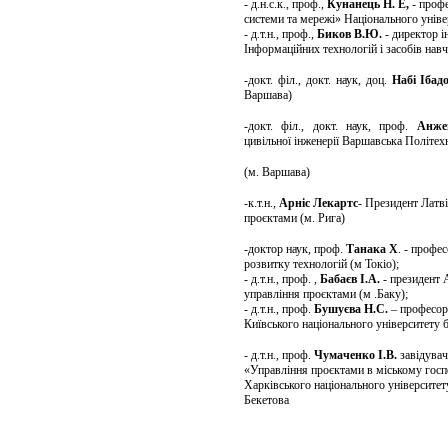
- д.н.с.к., проф.,
Кунанець
Н. Е,
- проф
системи та мережі» Національного уніве
- д.т.н., проф.,
Биков В.Ю.
- директор і
Інформаційних технологій і засобів навч
-докт. філ., докт. наук
,
доц.
Набі Ібад
Варшава)
-докт. філ., докт. наук, проф.
Анже
цивільної інженерії Варшавська Політех
(м. Варшава)
-к.т.н.,
Арніс Лекартс
- Президент Латві
проєктами (м. Рига)
-доктор наук, проф.
Танака Х
. - профе
розвитку техно
логій
(м Токіо);
- д.т.н., проф. ,
Бабаєв І.А.
- президент 
управління проєктами (м .Баку);
- д.т.н., проф.
Бушуєва Н.С.
– професор
Київського національного університету б
- д.т.н., проф.
Чумаченко І.В.
завідувач
«Управління проєктами в міському госпо
Харківського національного університет
Бекетова