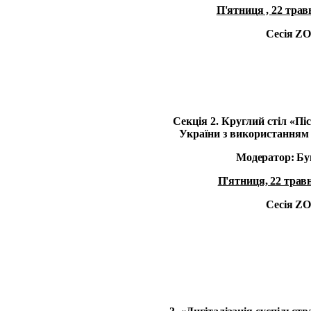
П'ятниця , 22 травн
Сесія
Z
Секція 2. Круглий стіл «
Пі
України з використанням
Модератор: Бу
П'ятниця, 22 травн
Сесія
Z