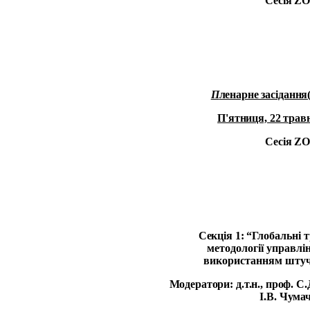
Сесія
Z
П
ленарне засідання
П'ятниця, 22 травн
Сесія
Z
Секція 1: “
Глобальні 
методології управлі
використанням штуч
Модератори: д.т.н., проф. С.Д
І.В. Чума