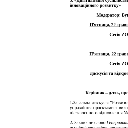
3. «Дигіталізація суспільст
інноваційного розвитку»
Модератор: Бу
П'ятниця, 22 травн
Сесія
Z
П’ятниця, 22 травн
Сесія
Z
Дискусія та відкр
Керівник – д.т.н., п
1.
Загальна дискусія “
Розвито
управління проєктами з вик
післявоєнного відновлення У
2.
Заключне слово
Генеральни
асоціації управління проект