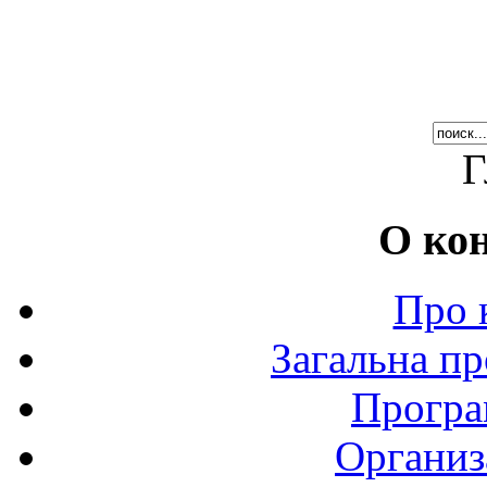
Г
О ко
Про 
Загальна пр
Програ
Организ