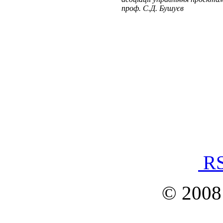
проф. С.Д. Бушуєв
RS
© 2008