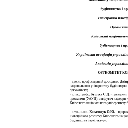
будівництва і ар
електронна плат
Організат
Київський національ
будівництва і а
Українська асоціація управл
Академія управлін
ОРГКОМІТЕТ КО
- д.ю.н., проф.,старший дослідник,
Дніп
національного університету будівництва
оргкомітету
;
- д.т.н., проф.,
Бушуєв С.Д.
- президент 
проєктами (УАУП), завідувач кафедри 
Київського національного університету б
- к.т.н., с.н.с.,
Ковальчук О.Ю.
- прорек
іноваційного розвитку Київського націо
будівництва і архітектури;