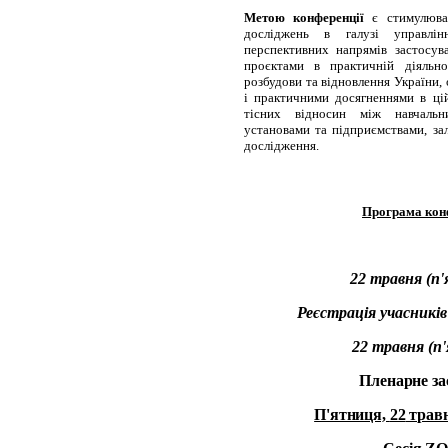
Метою конференції
є стимулюван
досліджень в галузі управлін
перспективних напрямів застосув
проєктами в практичній діяльно
розбудови та відновлення України,
і практичними досягненнями в цій
тісних відносин між навчальн
установами та підприємствами, за
дослідження.
Програма кон
22
травня (п'
Реєстрація
учасників
22
травня (
п
Пленарне за
П'ятниця,
22
травн